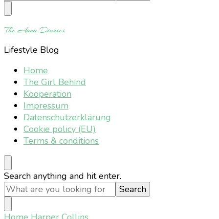
Something?
The Anna Diaries
Lifestyle Blog
Home
The Girl Behind
Kooperation
Impressum
Datenschutzerklärung
Cookie policy (EU)
Terms & conditions
Looking
Search anything and hit enter.
for
Something?
Home
Harper Collins