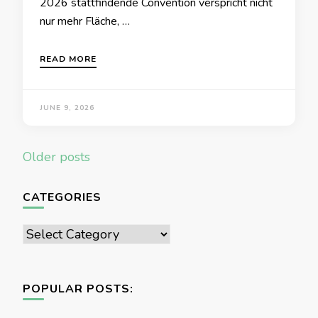
2026 stattfindende Convention verspricht nicht
nur mehr Fläche, …
READ MORE
JUNE 9, 2026
Posts
Older posts
navigation
CATEGORIES
Categories
POPULAR POSTS: