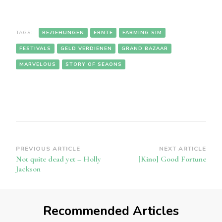
TAGS:
BEZIEHUNGEN
ERNTE
FARMING SIM
FESTIVALS
GELD VERDIENEN
GRAND BAZAAR
MARVELOUS
STORY OF SEAONS
Post
PREVIOUS ARTICLE
NEXT ARTICLE
Not quite dead yet – Holly
[Kino] Good Fortune
Navigation
Jackson
Recommended Articles