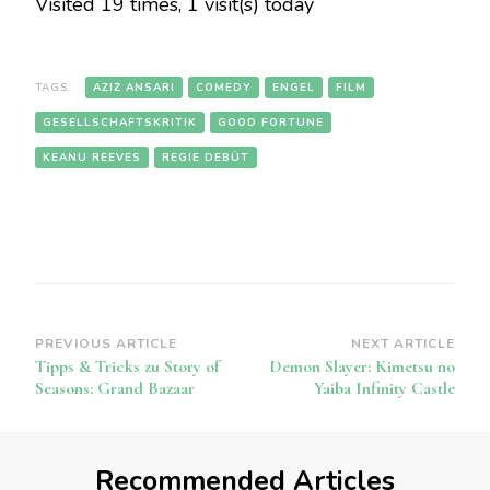
Visited 19 times, 1 visit(s) today
TAGS:
AZIZ ANSARI
COMEDY
ENGEL
FILM
GESELLSCHAFTSKRITIK
GOOD FORTUNE
KEANU REEVES
REGIE DEBÜT
Post
PREVIOUS ARTICLE
NEXT ARTICLE
Tipps & Tricks zu Story of
Demon Slayer: Kimetsu no
Navigation
Seasons: Grand Bazaar
Yaiba Infinity Castle
Recommended Articles