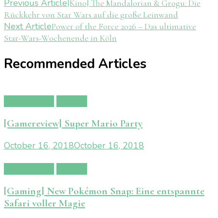
Post
Previous Article
[Kino] The Mandalorian & Grogu: Die
Rückkehr von Star Wars auf die große Leinwand
Navigation
Next Article
Power of the Force 2026 – Das ultimative
Star-Wars-Wochenende in Köln
Recommended Articles
Gamereview
Gaming
[Gamereview] Super Mario Party
October 16, 2018
October 16, 2018
Gamereview
Gaming
[Gaming] New Pokémon Snap: Eine entspannte
Safari voller Magie