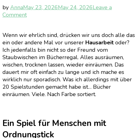
by
Anna
May 23, 2026
May 24, 2026
Leave a
on
Comment
[Gaming]
Librarian
Wenn wir ehrlich sind, drücken wir uns doch alle das
–
ein oder andere Mal vor unserer
Hausarbeit
oder?
Zwischen
Ich jedenfalls bin nicht so der Freund vom
Chaos,
Staubwischen im Bücherregal. Alles ausräumen,
Magie
wischen, trocknen lassen, wieder einräumen. Das
und
dauert mir oft einfach zu lange und ich mache es
purem
wirklich nur sporadisch. Was ich allerdings mit über
Ordnungswahn
20 Spielstunden gemacht habe ist… Bücher
einräumen. Viele. Nach Farbe sortiert.
Ein Spiel für Menschen mit
Ordnungstick