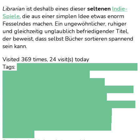
Librarian
ist deshalb eines dieser
seltenen
Indie-
Spiele
, die aus einer simplen Idee etwas enorm
Fesselndes machen. Ein ungewöhnlicher, ruhiger
und gleichzeitig unglaublich befriedigender Titel,
der beweist, dass selbst Bücher sortieren spannend
sein kann.
Visited 369 times, 24 visit(s) today
Tags:
Aufräumspiel PC
Bibliothek Spiel
Casual Games
PC
Cozy Game Review
Cozy Games
Steam
Entspannendes Spiel
Fantasy Cozy
Game
Fantasy Simulation
gemütliche Spiele PC
Indie
Game 2026
Indie Games Review
Librarian
Review
Librarian Steam Review
Librarian Tidy Up the
Arcane Library
Magie Spiel Steam
Magische
Bibliothek Spiel
Ordnungsspiel
Puzzle Indie
Game
Simulation Spiel Steam
Steam Spiele
Empfehlung