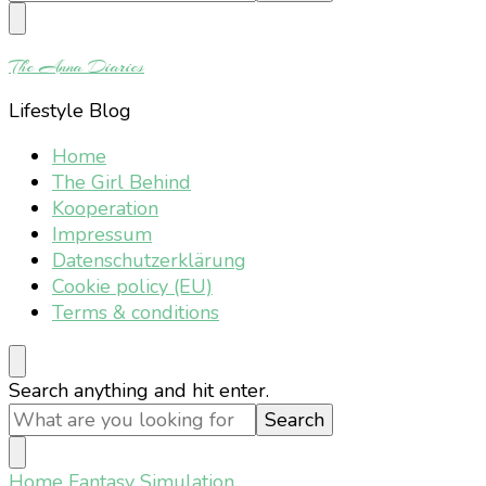
Something?
The Anna Diaries
Lifestyle Blog
Home
The Girl Behind
Kooperation
Impressum
Datenschutzerklärung
Cookie policy (EU)
Terms & conditions
Looking
Search anything and hit enter.
for
Something?
Home
Fantasy Simulation