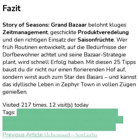
Fazit
Story of Seasons: Grand Bazaar
belohnt kluges
Zeitmanagement
, geschickte
Produktveredelung
und den richtigen Einsatz der
Saisonfrüchte
. Wer
früh Routinen entwickelt, auf die Bedürfnisse der
Dorfbewohner achtet und seine Bazaar-Strategie
plant, wird schnell Erfolg haben. Mit diesen 25 Tipps
baust du dir nicht nur einen florierenden Hof auf,
sondern wirst auch zum Star des Basars – und kannst
das idyllische Leben in Zephyr Town in vollen Zügen
genießen.
Visited 217 times, 12 visit(s) today
Tags:
25 tipps
Geld verdienen
routinen
Story of
Seasons
story of seasons grand bazaar
Tipps und
Tricks
upgrades
windmühlen
Zeitmanagement
Post
Previous Article
Alchemised – SenLinYu