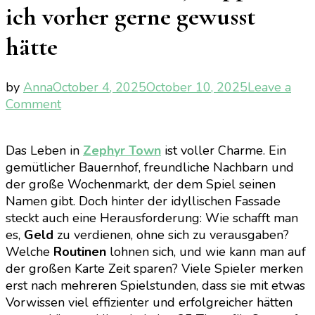
ich vorher gerne gewusst
hätte
by
Anna
October 4, 2025
October 10, 2025
Leave a
on
Comment
[Gaming]
Story
Das Leben in
Zephyr Town
ist voller Charme. Ein
of
gemütlicher Bauernhof, freundliche Nachbarn und
Seasons:
der große Wochenmarkt, der dem Spiel seinen
Grand
Namen gibt. Doch hinter der idyllischen Fassade
Bazaar
steckt auch eine Herausforderung: Wie schafft man
–
es,
Geld
zu verdienen, ohne sich zu verausgaben?
25
Welche
Routinen
lohnen sich, und wie kann man auf
Tipps,
der großen Karte Zeit sparen? Viele Spieler merken
die
erst nach mehreren Spielstunden, dass sie mit etwas
ich
Vorwissen viel effizienter und erfolgreicher hätten
vorher