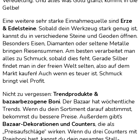
Veredelung. Und alles was Gold glänzt kommt in die
Gelbe!
Eine weitere sehr starke Einnahmequelle sind
Erze
& Edelsteine
. Sobald dein Werkzeug stark genug ist,
kannst du in verschiedene Steine und Geoden öffnen.
Besonders Eisen, Diamanten oder seltene Metalle
bringen Riesensummen. Am besten verarbeitet man
alles zu Schmuck, sobald dies feht. Gerade Silber
findet man in der freien Welt selten, also auf dem
Markt kaufen! Auch wenn es teuer ist. Schmuck
bringt viel Profit.
Nicht zu vergessen:
Trendprodukte &
bazaarbezogene Boni
. Der Bazaar hat wöchentliche
Trends. Wenn du dein Sortiment darauf abstimmst,
bekommst du bessere Preise. Außerdem gibt’s
Bazaar-Dekorationen und Counters
, die als
„Preisaufschläge“ wirken. Wenn du drei Counters mit
Preisboni hast, kannst du dein gesamtes Stall-