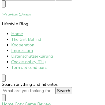
Something?
The Anna Diaries
Lifestyle Blog
Home
The Girl Behind
Kooperation
Impressum
Datenschutzerklärung
Cookie policy (EU)
Terms & conditions
Looking
Search anything and hit enter.
for
Something?
Home
Cozy Game Review