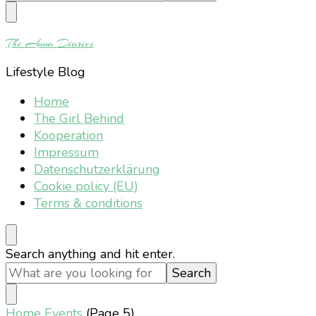
Something?
The Anna Diaries
Lifestyle Blog
Home
The Girl Behind
Kooperation
Impressum
Datenschutzerklärung
Cookie policy (EU)
Terms & conditions
Looking
Search anything and hit enter.
for
Something?
Home
Events
(Page 5)