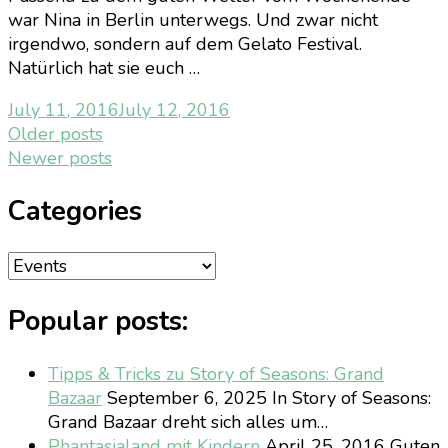
war Nina in Berlin unterwegs. Und zwar nicht
irgendwo, sondern auf dem Gelato Festival.
Natürlich hat sie euch …
July 11, 2016
July 12, 2016
Posts
Older posts
Newer posts
navigation
Categories
Categories
Popular posts:
Tipps & Tricks zu Story of Seasons: Grand
Bazaar
September 6, 2025
In Story of Seasons:
Grand Bazaar dreht sich alles um…
Phantasialand mit Kindern
April 25, 2016
Guten