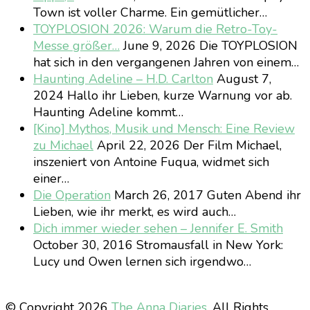
Town ist voller Charme. Ein gemütlicher…
TOYPLOSION 2026: Warum die Retro-Toy-
Messe größer…
June 9, 2026
Die TOYPLOSION
hat sich in den vergangenen Jahren von einem…
Haunting Adeline – H.D. Carlton
August 7,
2024
Hallo ihr Lieben, kurze Warnung vor ab.
Haunting Adeline kommt…
[Kino] Mythos, Musik und Mensch: Eine Review
zu Michael
April 22, 2026
Der Film Michael,
inszeniert von Antoine Fuqua, widmet sich
einer…
Die Operation
March 26, 2017
Guten Abend ihr
Lieben, wie ihr merkt, es wird auch…
Dich immer wieder sehen – Jennifer E. Smith
October 30, 2016
Stromausfall in New York:
Lucy und Owen lernen sich irgendwo…
© Copyright 2026
The Anna Diaries
. All Rights