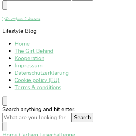
Something?
The Anna Diaries
Lifestyle Blog
Home
The Girl Behind
Kooperation
Impressum
Datenschutzerklärung
Cookie policy (EU)
Terms & conditions
Looking
Search anything and hit enter.
for
Something?
Home
Carlsen Lesechallenge