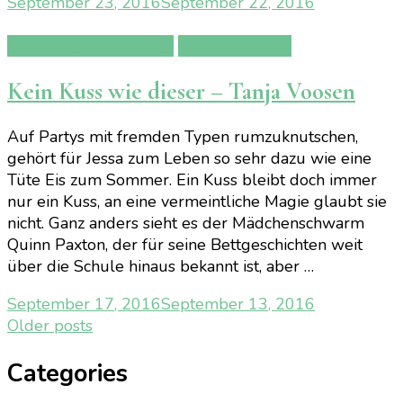
September 23, 2016
September 22, 2016
Carlsen Lesechallenge
Team Human 2
Kein Kuss wie dieser – Tanja Voosen
Auf Partys mit fremden Typen rumzuknutschen,
gehört für Jessa zum Leben so sehr dazu wie eine
Tüte Eis zum Sommer. Ein Kuss bleibt doch immer
nur ein Kuss, an eine vermeintliche Magie glaubt sie
nicht. Ganz anders sieht es der Mädchenschwarm
Quinn Paxton, der für seine Bettgeschichten weit
über die Schule hinaus bekannt ist, aber …
September 17, 2016
September 13, 2016
Posts
Older posts
navigation
Categories