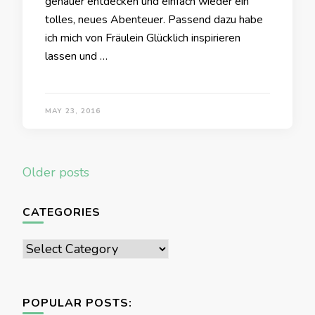
genauer entdecken und einfach wieder ein
tolles, neues Abenteuer. Passend dazu habe
ich mich von Fräulein Glücklich inspirieren
lassen und …
MAY 23, 2016
Posts
Older posts
navigation
CATEGORIES
Categories
POPULAR POSTS: