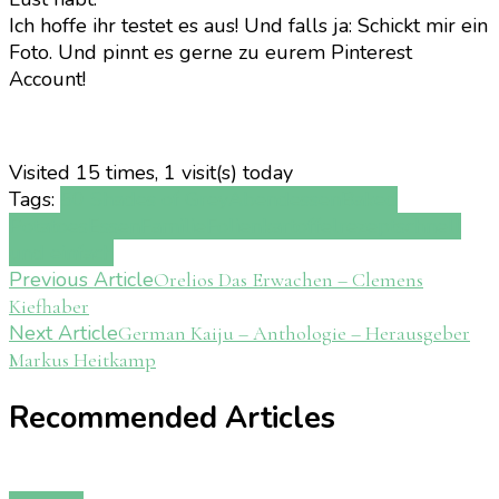
Ich hoffe ihr testet es aus! Und falls ja: Schickt mir ein
Foto. Und pinnt es gerne zu eurem Pinterest
Account!
Visited 15 times, 1 visit(s) today
Tags:
50 Shades of Grey
Abendessen
Baked
Potatoes
Essen
Familie
Folienkartoffel
rezept
schnell
und einfach
Post
Previous Article
Orelios Das Erwachen – Clemens
Kiefhaber
Navigation
Next Article
German Kaiju – Anthologie – Herausgeber
Markus Heitkamp
Recommended Articles