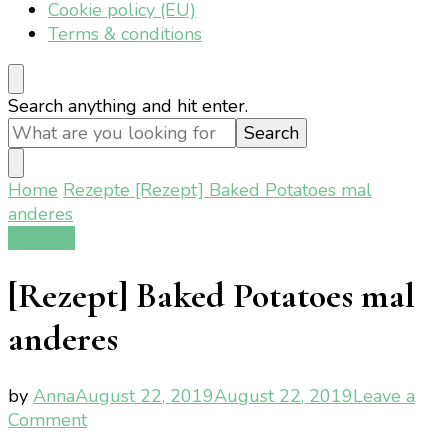
Cookie policy (EU)
Terms & conditions
Looking
Search anything and hit enter.
for
Something?
Home
Rezepte
[Rezept] Baked Potatoes mal
anderes
Rezepte
[Rezept] Baked Potatoes mal
anderes
by
Anna
August 22, 2019
August 22, 2019
Leave a
on
Comment
[Rezept]