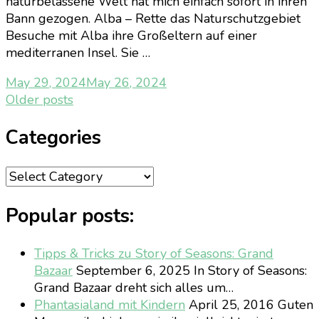
naturbelassene Welt hat mich einfach sofort in ihren
Bann gezogen. Alba – Rette das Naturschutzgebiet
Besuche mit Alba ihre Großeltern auf einer
mediterranen Insel. Sie …
May 29, 2024
May 26, 2024
Posts
Older posts
navigation
Categories
Categories
Popular posts:
Tipps & Tricks zu Story of Seasons: Grand
Bazaar
September 6, 2025
In Story of Seasons:
Grand Bazaar dreht sich alles um…
Phantasialand mit Kindern
April 25, 2016
Guten