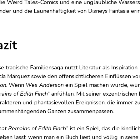
die Weird Tales-Comics und eine unglaubliche Wassers
der und die Launenhaftigkeit von Disneys Fantasia erin
azit
e tragische Familiensaga nutzt Literatur als Inspiration
cía Márquez sowie den offensichtlicheren Einflüssen v
ion
. Wenn
Wes Anderson
ein Spiel machen würde, würd
ains of Edith Finch
“ anfühlen. Mit seiner exzentrische
rakteren und phantasievollen Ereignissen, die immer z
ammenhängenden Ganzen zusammenpassen.
at Remains of Edith Finch”
ist ein Spiel, das die kindl
leben lässt, wenn man ein Buch liest und völlig in sein