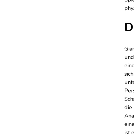
phy
D
Gia
und
ein
sic
unt
Per
Sch
die
Ana
ein
ist 