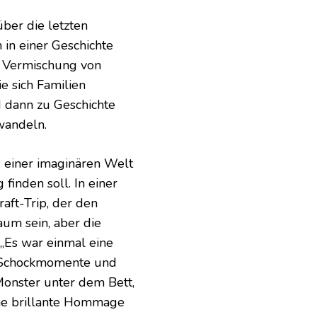
ber die letzten
in einer Geschichte
r Vermischung von
ie sich Familien
d dann zu Geschichte
wandeln.
d einer imaginären Welt
 finden soll. In einer
raft-Trip, der den
aum sein, aber die
 „Es war einmal eine
er Schockmomente und
 Monster unter dem Bett,
ine brillante Hommage