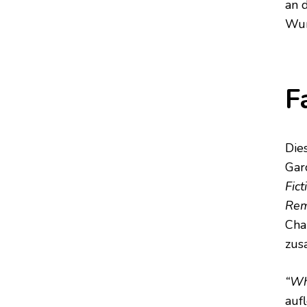
an 
Wun
F
Dies
Gar
Fict
Rem
Cha
zus
“Wh
auf