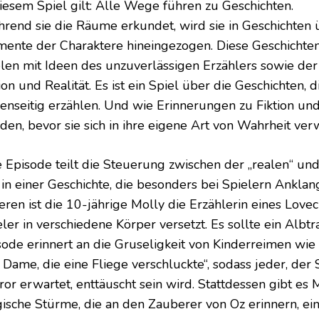
diesem Spiel gilt: Alle Wege führen zu Geschichten.
rend sie die Räume erkundet, wird sie in Geschichten ü
ente der Charaktere hineingezogen. Diese Geschichten 
elen mit Ideen des unzuverlässigen Erzählers sowie de
ion und Realität. Es ist ein Spiel über die Geschichten, d
enseitig erzählen. Und wie Erinnerungen zu Fiktion un
den, bevor sie sich in ihre eigene Art von Wahrheit ver
e Episode teilt die Steuerung zwischen der „realen“ un
 in einer Geschichte, die besonders bei Spielern Anklang
eren ist die 10-jährige Molly die Erzählerin eines Lovec
ler in verschiedene Körper versetzt. Es sollte ein Albtr
sode erinnert an die Gruseligkeit von Kinderreimen wie
e Dame, die eine Fliege verschluckte“, sodass jeder, d
ror erwartet, enttäuscht sein wird. Stattdessen gibt es
ische Stürme, die an den Zauberer von Oz erinnern, e