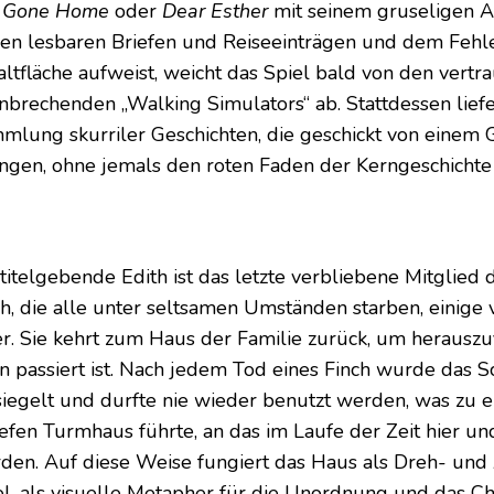
e
Gone Home
oder
Dear Esther
mit seinem gruseligen 
nen lesbaren Briefen und Reiseeinträgen und dem Fehle
altfläche aufweist, weicht das Spiel bald von den vertr
nbrechenden „Walking Simulators“ ab. Stattdessen liefer
mlung skurriler Geschichten, die geschickt von einem
ingen, ohne jemals den roten Faden der Kerngeschichte 
 titelgebende Edith ist das letzte verbliebene Mitglied 
ch, die alle unter seltsamen Umständen starben, einige
er. Sie kehrt zum Haus der Familie zurück, um herauszu
en passiert ist. Nach jedem Tod eines Finch wurde das 
siegelt und durfte nie wieder benutzt werden, was zu e
iefen Turmhaus führte, an das im Laufe der Zeit hier 
den. Auf diese Weise fungiert das Haus als Dreh- und
el, als visuelle Metapher für die Unordnung und das C