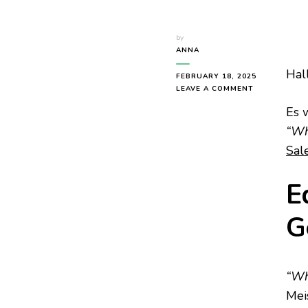
by
ANNA
Hall
FEBRUARY 18, 2025
ON
LEAVE A COMMENT
[GAMING]
Es 
WHAT
REMAINS
“Wh
OF
Sal
EDITH
FINCH
E
G
“Wh
Mei