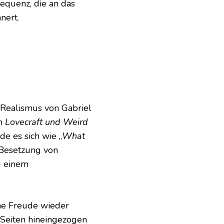
equenz, die an das
nert.
. Realismus von Gabriel
on
Lovecraft und Weird
e es sich wie „
What
n Besetzung von
u einem
iche Freude wieder
e Seiten hineingezogen