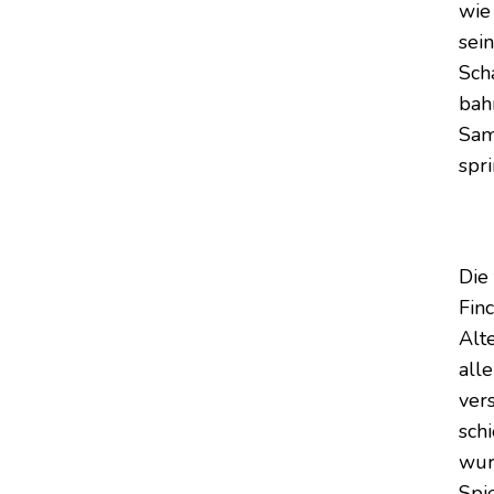
wi
sei
Sch
bah
Sam
spr
Die
Fin
Alt
all
ver
sch
wur
Spi