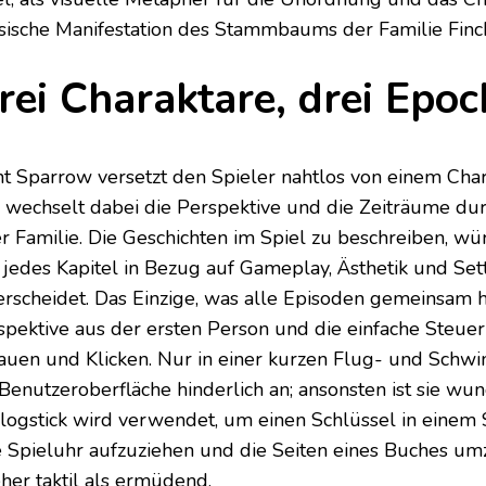
sische Manifestation des Stammbaums der Familie Finc
rei Charaktare, drei Epo
nt Sparrow versetzt den Spieler nahtlos von einem Ch
 wechselt dabei die Perspektive und die Zeiträume dur
er Familie. Die Geschichten im Spiel zu beschreiben, wür
h jedes Kapitel in Bezug auf Gameplay, Ästhetik und Set
erscheidet. Das Einzige, was alle Episoden gemeinsam ha
spektive aus der ersten Person und die einfache Steu
auen und Klicken. Nur in einer kurzen Flug- und Schw
 Benutzeroberfläche hinderlich an; ansonsten ist sie wun
logstick wird verwendet, um einen Schlüssel in einem 
e Spieluhr aufzuziehen und die Seiten eines Buches umz
eher taktil als ermüdend.