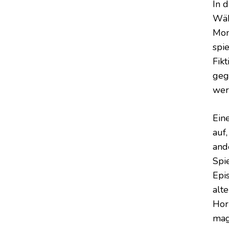
In 
Wäh
Mom
spi
Fikt
geg
wer
Ein
auf,
and
Spie
Epi
alt
Hor
mag