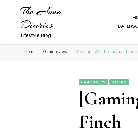
The Anna
H
Diaries
DATENS
Lifestyle Blog
Home
Gamereview
[Gaming] What remains of Edith
GAMEREVIEW
GAMING
[Gaming
Finch