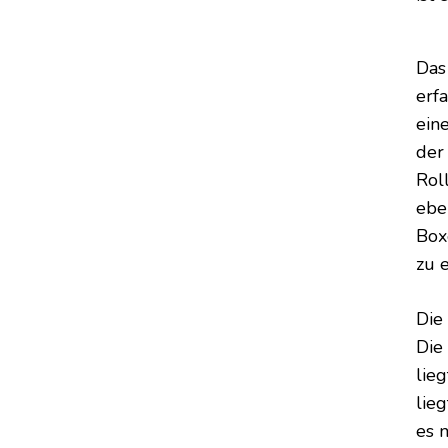
Das
erf
ein
der
Roll
ebe
Box
zu 
Die
Die
lieg
lie
es 