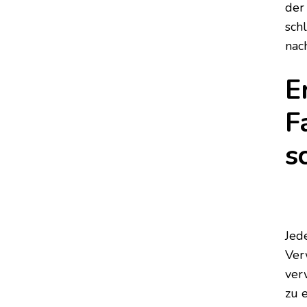
der
sch
nac
E
F
s
Jed
Ver
ver
zu 