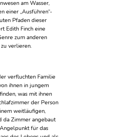
Anwesen am Wasser,
n einer „Ausführen“-
auten Pfaden dieser
t Edith Finch eine
 Genre zum anderen
zu verlieren.
der verfluchten Familie
 von ihnen in jungem
finden, was mit ihnen
Schlafzimmer der Person
inem weitläufigen,
und da Zimmer angebaut
 Angelpunkt für das
haos des Lebens und als