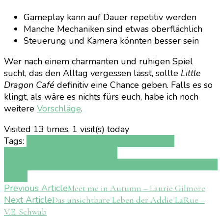
Gameplay kann auf Dauer repetitiv werden
Manche Mechaniken sind etwas oberflächlich
Steuerung und Kamera könnten besser sein
Wer nach einem charmanten und ruhigen Spiel
sucht, das den Alltag vergessen lässt, sollte
Little
Dragon Café
definitiv eine Chance geben. Falls es so
klingt, als wäre es nichts fürs euch, habe ich noch
weitere
Vorschläge
.
Visited 13 times, 1 visit(s) today
Tags:
Fantasy
Game Review
Gaming
Harvest
Moon
Kochspiel
Little Dragon
Café
Restaurantmanagement
Simulationsspiel
Yasuhiro
Wada
Post
Previous Article
Meet me in Autumn – Laurie Gilmore
Next Article
Das unsichtbare Leben der Addie LaRue –
Navigation
V.E. Schwab