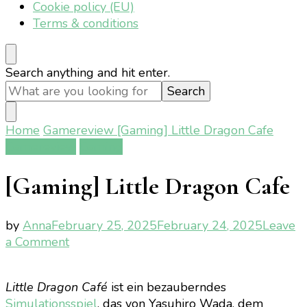
Cookie policy (EU)
Terms & conditions
Looking
Search anything and hit enter.
for
Something?
Home
Gamereview
[Gaming] Little Dragon Cafe
Gamereview
Gaming
[Gaming] Little Dragon Cafe
by
Anna
February 25, 2025
February 24, 2025
Leave
on
a Comment
[Gaming]
Little
Little Dragon Café
ist ein bezauberndes
Dragon
Simulationsspiel
, das von Yasuhiro Wada, dem