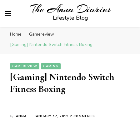
The Anna Diaries
Lifestyle Blog
Home
Gamereview
[Gaming] Nintendo Switch Fitness Boxing
GAMEREVIEW
GAMING
[Gaming] Nintendo Switch
Fitness Boxing
ON
by
ANNA
JANUARY 17, 2019
2 COMMENTS
[GAMING]
NINTENDO
SWITCH
FITNESS