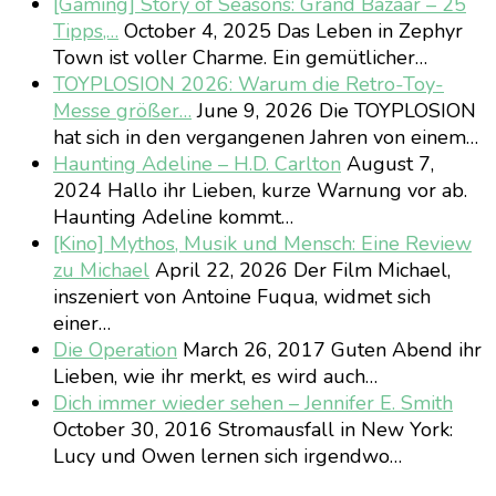
[Gaming] Story of Seasons: Grand Bazaar – 25
Tipps,…
October 4, 2025
Das Leben in Zephyr
Town ist voller Charme. Ein gemütlicher…
TOYPLOSION 2026: Warum die Retro-Toy-
Messe größer…
June 9, 2026
Die TOYPLOSION
hat sich in den vergangenen Jahren von einem…
Haunting Adeline – H.D. Carlton
August 7,
2024
Hallo ihr Lieben, kurze Warnung vor ab.
Haunting Adeline kommt…
[Kino] Mythos, Musik und Mensch: Eine Review
zu Michael
April 22, 2026
Der Film Michael,
inszeniert von Antoine Fuqua, widmet sich
einer…
Die Operation
March 26, 2017
Guten Abend ihr
Lieben, wie ihr merkt, es wird auch…
Dich immer wieder sehen – Jennifer E. Smith
October 30, 2016
Stromausfall in New York:
Lucy und Owen lernen sich irgendwo…