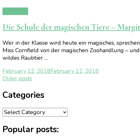
Rezension
Die Schule der magischen Tiere – Margi
Wer in der Klasse wird heute ein magisches, sprechend
Miss Cornfield von der magischen Zoohandlung – und Id
wildes Raubtier …
February 12, 2018
February 12, 2018
Posts
Older posts
navigation
Categories
Categories
Popular posts: