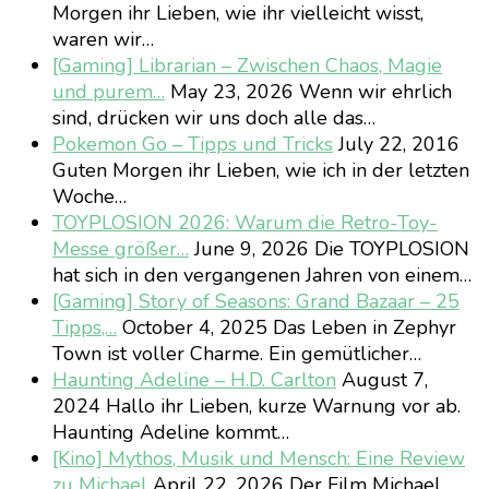
Morgen ihr Lieben, wie ihr vielleicht wisst,
waren wir…
[Gaming] Librarian – Zwischen Chaos, Magie
und purem…
May 23, 2026
Wenn wir ehrlich
sind, drücken wir uns doch alle das…
Pokemon Go – Tipps und Tricks
July 22, 2016
Guten Morgen ihr Lieben, wie ich in der letzten
Woche…
TOYPLOSION 2026: Warum die Retro-Toy-
Messe größer…
June 9, 2026
Die TOYPLOSION
hat sich in den vergangenen Jahren von einem…
[Gaming] Story of Seasons: Grand Bazaar – 25
Tipps,…
October 4, 2025
Das Leben in Zephyr
Town ist voller Charme. Ein gemütlicher…
Haunting Adeline – H.D. Carlton
August 7,
2024
Hallo ihr Lieben, kurze Warnung vor ab.
Haunting Adeline kommt…
[Kino] Mythos, Musik und Mensch: Eine Review
zu Michael
April 22, 2026
Der Film Michael,