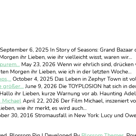
September 6, 2025
In Story of Seasons: Grand Bazaar 
orgen ihr Lieben, wie ihr vielleicht wisst, waren wir…
d purem…
May 23, 2026
Wenn wir ehrlich sind, drücken 
ten Morgen ihr Lieben, wie ich in der letzten Woche…
pps,…
October 4, 2025
Das Leben in Zephyr Town ist vo
e größer…
June 9, 2026
Die TOYPLOSION hat sich in d
Hallo ihr Lieben, kurze Warnung vor ab. Haunting Ad
u Michael
April 22, 2026
Der Film Michael, inszeniert v
ieben, wie ihr merkt, es wird auch…
ber 30, 2016
Stromausfall in New York: Lucy und Owe
ved.
Blossom Pin | Developed By
Blossom Themes
. Po