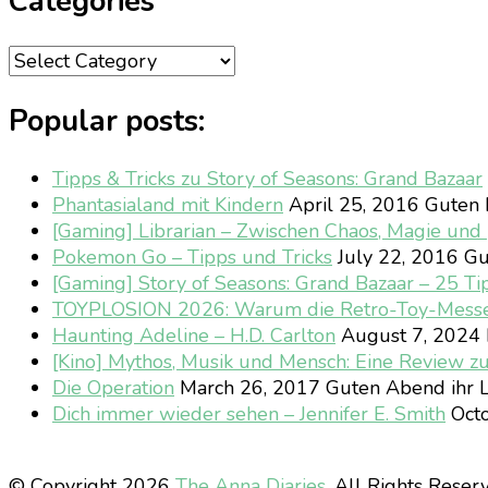
Categories
Categories
Popular posts:
Tipps & Tricks zu Story of Seasons: Grand Bazaar
Phantasialand mit Kindern
April 25, 2016
Guten M
[Gaming] Librarian – Zwischen Chaos, Magie un
Pokemon Go – Tipps und Tricks
July 22, 2016
Gu
[Gaming] Story of Seasons: Grand Bazaar – 25 Ti
TOYPLOSION 2026: Warum die Retro-Toy-Mess
Haunting Adeline – H.D. Carlton
August 7, 2024
[Kino] Mythos, Musik und Mensch: Eine Review z
Die Operation
March 26, 2017
Guten Abend ihr L
Dich immer wieder sehen – Jennifer E. Smith
Octo
© Copyright 2026
The Anna Diaries
. All Rights Reser