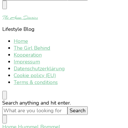
Something?
The Anna Diaries
Lifestyle Blog
Home
The Girl Behind
Kooperation
Impressum
Datenschutzerklärung
Cookie policy (EU)
Terms & conditions
Looking
Search anything and hit enter.
for
Something?
Home
Hummel Bommel