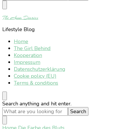
Something?
The Anna Diaries
Lifestyle Blog
Home
The Girl Behind
Kooperation
Impressum
Datenschutzerklärung
Cookie policy (EU)
Terms & conditions
Looking
Search anything and hit enter.
for
Something?
Home
Die Farbe des Bluts