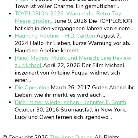
Town ist voller Charme. Ein gemütlicher…
TOYPLOSION 2026: Warum die Retro-Toy-
Messe größer…
June 9, 2026
Die TOYPLOSION
hat sich in den vergangenen Jahren von einem…
Haunting Adeline – H.D. Carlton
August 7,
2024
Hallo ihr Lieben, kurze Warnung vor ab.
Haunting Adeline kommt…
[Kino] Mythos, Musik und Mensch: Eine Review
zu Michael
April 22, 2026
Der Film Michael,
inszeniert von Antoine Fuqua, widmet sich
einer…
Die Operation
March 26, 2017
Guten Abend ihr
Lieben, wie ihr merkt, es wird auch…
Dich immer wieder sehen – Jennifer E. Smith
October 30, 2016
Stromausfall in New York:
Lucy und Owen lernen sich irgendwo…
© Copyright 2026
The Anna Diaries
. All Rights