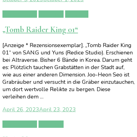
Manga/Anime
Rezension
Webtoon
„Tomb Raider King 01“
[Anzeige * Rezensionsexemplar]. „Tomb Raider King
01“ von SAN.G und Yuns (Redice Studio). Erschienen
bei Altraverse. Bisher 6 Bände in Korea. Darum geht
es: Plötzlich tauchen Grabstätten in der Stadt auf,
wie aus einer anderen Dimension. Joo-Heon Seo ist
Grabräuber und versucht in die Gräber einzutauchen,
um dort wertvolle Relikte zu bergen. Diese
verleihen dem …
April 26, 2023
April 23, 2023
Manga/Anime
Rezension