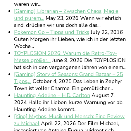
waren wir…
[Gaming] Librarian – Zwischen Chaos, Magie
und purem…
May 23, 2026
Wenn wir ehrlich
sind, drücken wir uns doch alle das…
Pokemon Go – Tipps und Tricks
July 22, 2016
Guten Morgen ihr Lieben, wie ich in der letzten
Woche…
TOYPLOSION 2026: Warum die Retro-Toy-
Messe größer…
June 9, 2026
Die TOYPLOSION
hat sich in den vergangenen Jahren von einem…
[Gaming] Story of Seasons: Grand Bazaar – 25
Tipps,…
October 4, 2025
Das Leben in Zephyr
Town ist voller Charme. Ein gemütlicher…
Haunting Adeline – H.D. Carlton
August 7,
2024
Hallo ihr Lieben, kurze Warnung vor ab.
Haunting Adeline kommt…
[Kino] Mythos, Musik und Mensch: Eine Review
zu Michael
April 22, 2026
Der Film Michael,
inszeniert von Antoine Fuqua, widmet sich