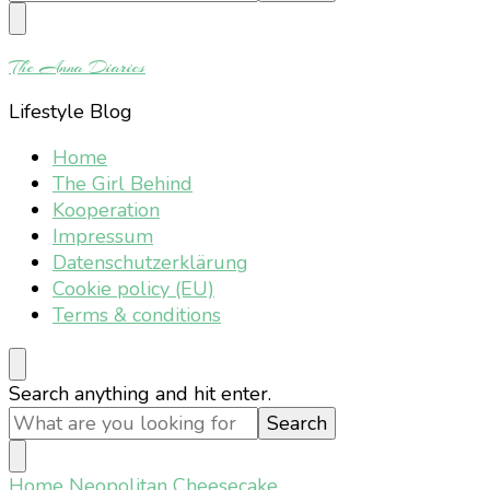
Something?
The Anna Diaries
Lifestyle Blog
Home
The Girl Behind
Kooperation
Impressum
Datenschutzerklärung
Cookie policy (EU)
Terms & conditions
Looking
Search anything and hit enter.
for
Something?
Home
Neopolitan Cheesecake