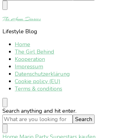
Something?
The Anna Diaries
Lifestyle Blog
Home
The Girl Behind
Kooperation
Impressum
Datenschutzerklärung
Cookie policy (EU)
Terms & conditions
Looking
Search anything and hit enter.
for
Something?
Home
Mario Party Superstars kaufen