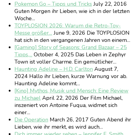
Pokemon Go – Tipps und Tricks
July 22, 2016
Guten Morgen ihr Lieben, wie ich in der letzten
Woche…
TOYPLOSION 2026: Warum die Retro-Toy-
Messe größer…
June 9, 2026
Die TOYPLOSION
hat sich in den vergangenen Jahren von einem…
[Gaming] Story of Seasons: Grand Bazaar – 25
Tipps,…
October 4, 2025
Das Leben in Zephyr
Town ist voller Charme. Ein gemütlicher…
Haunting Adeline – H.D. Carlton
August 7,
2024
Hallo ihr Lieben, kurze Warnung vor ab.
Haunting Adeline kommt…
[Kino] Mythos, Musik und Mensch: Eine Review
zu Michael
April 22, 2026
Der Film Michael,
inszeniert von Antoine Fuqua, widmet sich
einer…
Die Operation
March 26, 2017
Guten Abend ihr
Lieben, wie ihr merkt, es wird auch…
Dich immer wieder sehen – Jennifer E. Smith