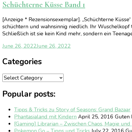
Schüchterne Küsse Band 1
[Anzeige * Rezensionsexemplar]. „Schüchterne Küsse“ 
schüchtern und wahnsinnig niedlich. Ihr Wuschelkopf tr
Schließlich ist sie kein Kind mehr, sondern ein Teenage
June 26, 2022
June 26, 2022
Categories
Categories
Popular posts:
Tipps & Tricks zu Story of Seasons: Grand Bazaar
Phantasialand mit Kindern
April 25, 2016
Guten M
[Gaming] Librarian – Zwischen Chaos, Magie un
Pokemon Go – Tipps und Tricks
July 22, 2016
Gu