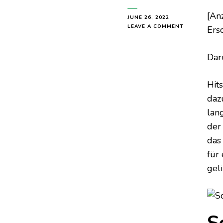
[An
JUNE 26, 2022
ON
LEAVE A COMMENT
Ers
SCHÜCHTER
KÜSSE
BAND
Dar
1
Hit
dazu
lan
der 
das
für
gel