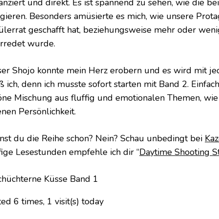
anziert und direkt. Es ist spannend zu sehen, wie die be
agieren. Besonders amüsierte es mich, wie unsere Protag
ülerrat geschafft hat, beziehungsweise mehr oder weni
rredet wurde.
ser Shojo konnte mein Herz erobern und es wird mit j
 ich, denn ich musste sofort starten mit Band 2. Einfach 
öne Mischung aus fluffig und emotionalen Themen, wie
enen Persönlichkeit.
nst du die Reihe schon? Nein? Schau unbedingt bei
Kaz
ffige Lesestunden empfehle ich dir “
Daytime Shooting S
ted 6 times, 1 visit(s) today