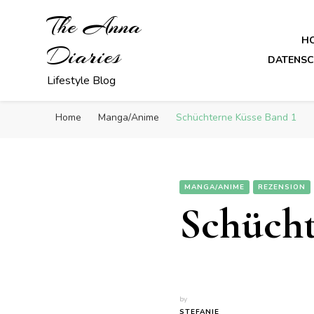
The Anna
H
Diaries
DATENS
Lifestyle Blog
Home
Manga/Anime
Schüchterne Küsse Band 1
MANGA/ANIME
REZENSION
Schücht
by
STEFANIE