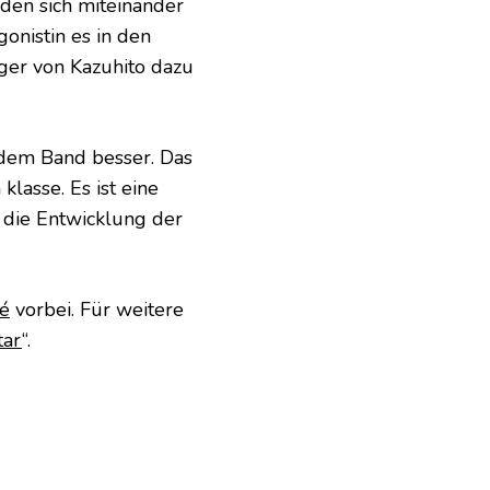
iden sich miteinander
onistin es in den
ger von Kazuhito dazu
edem Band besser. Das
klasse. Es ist eine
 die Entwicklung der
é
vorbei. Für weitere
tar
“.