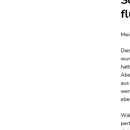
S
f
Mei
Die
wun
hat
Abe
aus
werd
ebe
Wäh
per