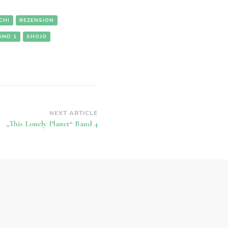
CHI
REZENSION
AND 1
SHOJO
NEXT ARTICLE
„This Lonely Planet“ Band 4