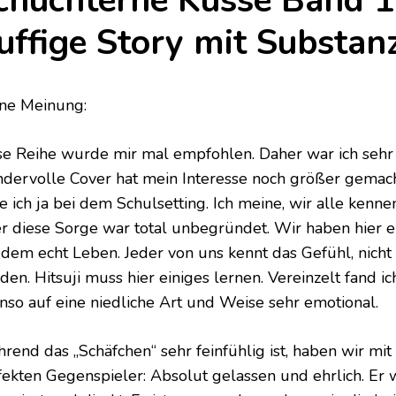
chüchterne Küsse Band 1
luffige Story mit Substan
ne Meinung:
se Reihe wurde mir mal empfohlen. Daher war ich sehr
dervolle Cover hat mein Interesse noch größer gemach
te ich ja bei dem Schulsetting. Ich meine, wir alle kenn
r diese Sorge war total unbegründet. Wir haben hier ei
 dem echt Leben. Jeder von uns kennt das Gefühl, nic
en. Hitsuji muss hier einiges lernen. Vereinzelt fand ich 
nso auf eine niedliche Art und Weise sehr emotional.
rend das „Schäfchen“ sehr feinfühlig ist, haben wir mit 
fekten Gegenspieler: Absolut gelassen und ehrlich. Er w