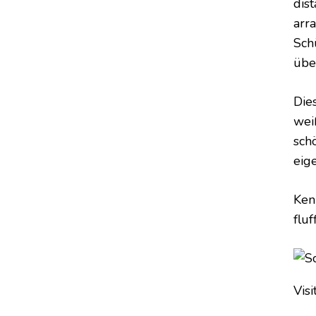
dist
arr
Sch
übe
Die
weiß
sch
eig
Ken
flu
Visi