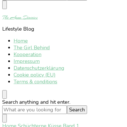
Something?
The Anna Diaries
Lifestyle Blog
Home
The Girl Behind
Kooperation
Impressum
Datenschutzerklärung
Cookie policy (EU)
Terms & conditions
Looking
Search anything and hit enter.
for
Something?
Home
Schüchterne Küsse Band 1