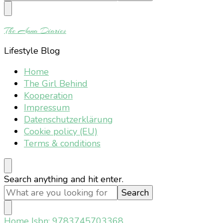
Something?
The Anna Diaries
Lifestyle Blog
Home
The Girl Behind
Kooperation
Impressum
Datenschutzerklärung
Cookie policy (EU)
Terms & conditions
Looking
Search anything and hit enter.
for
Something?
Home
Isbn: 9783745703368