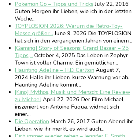
Pokemon Go – Tipps und Tricks
July 22, 2016
Guten Morgen ihr Lieben, wie ich in der letzten
Woche…
TOYPLOSION 2026: Warum die Retro-Toy-
Messe größer…
June 9, 2026
Die TOYPLOSION
hat sich in den vergangenen Jahren von einem…
[Gaming] Story of Seasons: Grand Bazaar – 25
Tipps,…
October 4, 2025
Das Leben in Zephyr
Town ist voller Charme. Ein gemütlicher…
Haunting Adeline – H.D. Carlton
August 7,
2024
Hallo ihr Lieben, kurze Warnung vor ab.
Haunting Adeline kommt…
[Kino] Mythos, Musik und Mensch: Eine Review
zu Michael
April 22, 2026
Der Film Michael,
inszeniert von Antoine Fuqua, widmet sich
einer…
Die Operation
March 26, 2017
Guten Abend ihr
Lieben, wie ihr merkt, es wird auch…
Dich immer wieder sehen – Jennifer E. Smith