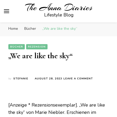
The Anna Diaries
Lifestyle Blog
Home
Bücher
„We are like the sky“
BÜCHER
REZENSION
„We are like the sky“
ON
by
STEFANIE
AUGUST 28, 2023
LEAVE A COMMENT
„WE
ARE
LIKE
THE
SKY“
[Anzeige * Rezensionsexemplar]. „We are like
the sky“ von Marie Niebler. Erschienen im