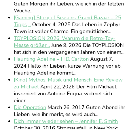
Guten Morgen ihr Lieben, wie ich in der letzten
Woche…
[Gaming] Story of Seasons: Grand Bazaar – 25
Tipps,…
October 4, 2025
Das Leben in Zephyr
Town ist voller Charme. Ein gemütlicher…
TOYPLOSION 2026: Warum die Retro-Toy-
Messe größer…
June 9, 2026
Die TOYPLOSION
hat sich in den vergangenen Jahren von einem…
Haunting Adeline – H.D. Carlton
August 7,
2024
Hallo ihr Lieben, kurze Warnung vor ab.
Haunting Adeline kommt…
[Kino] Mythos, Musik und Mensch: Eine Review
zu Michael
April 22, 2026
Der Film Michael,
inszeniert von Antoine Fuqua, widmet sich
einer…
Die Operation
March 26, 2017
Guten Abend ihr
Lieben, wie ihr merkt, es wird auch…
Dich immer wieder sehen – Jennifer E. Smith
October 30, 2016
Stromausfall in New York: