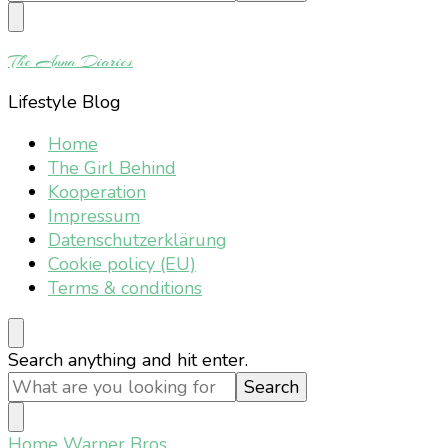
Something?
The Anna Diaries
Lifestyle Blog
Home
The Girl Behind
Kooperation
Impressum
Datenschutzerklärung
Cookie policy (EU)
Terms & conditions
Looking
Search anything and hit enter.
for
Something?
Home
Warner Bros