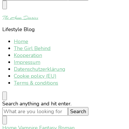
Something?
The Anna Diaries
Lifestyle Blog
Home
The Girl Behind
Kooperation
Impressum
Datenschutzerklärung
Cookie policy (EU)
Terms & conditions
Looking
Search anything and hit enter.
for
Something?
Home
Vampire Fantasy Roman