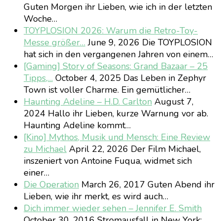
Guten Morgen ihr Lieben, wie ich in der letzten
Woche…
TOYPLOSION 2026: Warum die Retro-Toy-
Messe größer…
June 9, 2026
Die TOYPLOSION
hat sich in den vergangenen Jahren von einem…
[Gaming] Story of Seasons: Grand Bazaar – 25
Tipps,…
October 4, 2025
Das Leben in Zephyr
Town ist voller Charme. Ein gemütlicher…
Haunting Adeline – H.D. Carlton
August 7,
2024
Hallo ihr Lieben, kurze Warnung vor ab.
Haunting Adeline kommt…
[Kino] Mythos, Musik und Mensch: Eine Review
zu Michael
April 22, 2026
Der Film Michael,
inszeniert von Antoine Fuqua, widmet sich
einer…
Die Operation
March 26, 2017
Guten Abend ihr
Lieben, wie ihr merkt, es wird auch…
Dich immer wieder sehen – Jennifer E. Smith
October 30, 2016
Stromausfall in New York: