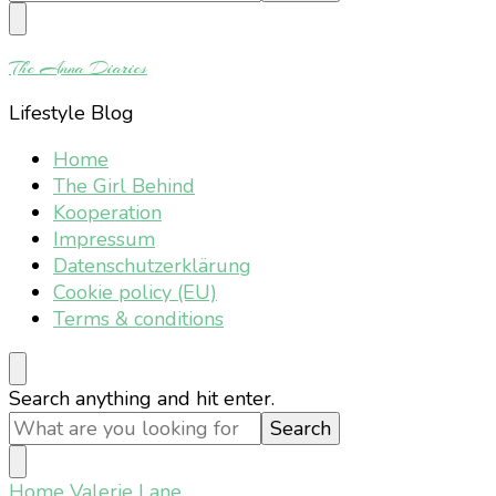
Something?
The Anna Diaries
Lifestyle Blog
Home
The Girl Behind
Kooperation
Impressum
Datenschutzerklärung
Cookie policy (EU)
Terms & conditions
Looking
Search anything and hit enter.
for
Something?
Home
Valerie Lane