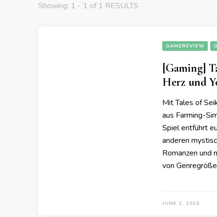
Showing: 1 - 1 of 1 RESULTS
GAMEREVIEW
[Gaming] Ta
Herz und Y
Mit Tales of Se
aus Farming-Sim
Spiel entführt e
anderen mystis
Romanzen und ma
von Genregrößen
JUNE 2, 2026