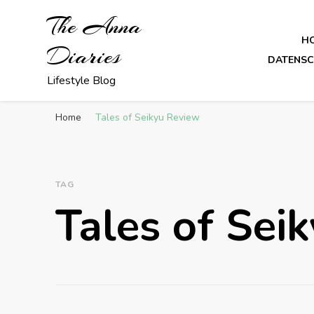
The Anna
H
Diaries
DATENS
Lifestyle Blog
Home
Tales of Seikyu Review
TAG
Tales of Sei