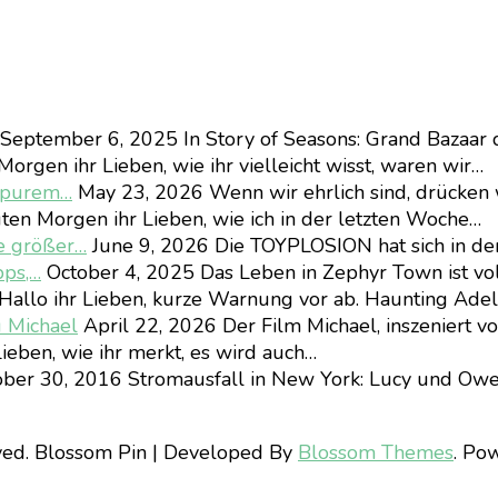
September 6, 2025
In Story of Seasons: Grand Bazaar 
orgen ihr Lieben, wie ihr vielleicht wisst, waren wir…
d purem…
May 23, 2026
Wenn wir ehrlich sind, drücken 
ten Morgen ihr Lieben, wie ich in der letzten Woche…
e größer…
June 9, 2026
Die TOYPLOSION hat sich in d
pps,…
October 4, 2025
Das Leben in Zephyr Town ist vo
Hallo ihr Lieben, kurze Warnung vor ab. Haunting Ad
u Michael
April 22, 2026
Der Film Michael, inszeniert v
ieben, wie ihr merkt, es wird auch…
ber 30, 2016
Stromausfall in New York: Lucy und Owe
ved.
Blossom Pin | Developed By
Blossom Themes
. Po