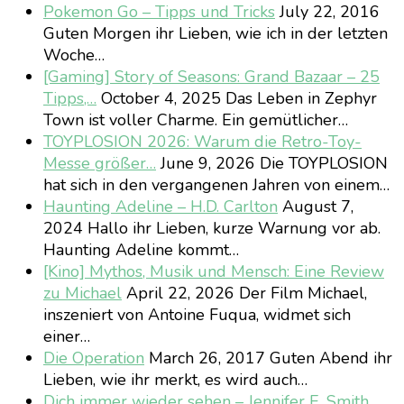
Pokemon Go – Tipps und Tricks
July 22, 2016
Guten Morgen ihr Lieben, wie ich in der letzten
Woche…
[Gaming] Story of Seasons: Grand Bazaar – 25
Tipps,…
October 4, 2025
Das Leben in Zephyr
Town ist voller Charme. Ein gemütlicher…
TOYPLOSION 2026: Warum die Retro-Toy-
Messe größer…
June 9, 2026
Die TOYPLOSION
hat sich in den vergangenen Jahren von einem…
Haunting Adeline – H.D. Carlton
August 7,
2024
Hallo ihr Lieben, kurze Warnung vor ab.
Haunting Adeline kommt…
[Kino] Mythos, Musik und Mensch: Eine Review
zu Michael
April 22, 2026
Der Film Michael,
inszeniert von Antoine Fuqua, widmet sich
einer…
Die Operation
March 26, 2017
Guten Abend ihr
Lieben, wie ihr merkt, es wird auch…
Dich immer wieder sehen – Jennifer E. Smith