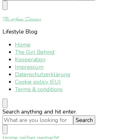
Something?
The Anna Diaries
Lifestyle Blog
Home
The Girl Behind
Kooperation
Impressum
Datenschutzerklärung
Cookie policy (EU)
Terms & conditions
Looking
Search anything and hit enter.
for
Something?
Home
selber gemacht