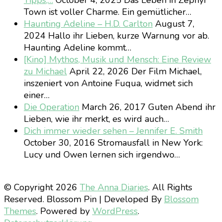
Tipps,…
October 4, 2025
Das Leben in Zephyr
Town ist voller Charme. Ein gemütlicher…
Haunting Adeline – H.D. Carlton
August 7,
2024
Hallo ihr Lieben, kurze Warnung vor ab.
Haunting Adeline kommt…
[Kino] Mythos, Musik und Mensch: Eine Review
zu Michael
April 22, 2026
Der Film Michael,
inszeniert von Antoine Fuqua, widmet sich
einer…
Die Operation
March 26, 2017
Guten Abend ihr
Lieben, wie ihr merkt, es wird auch…
Dich immer wieder sehen – Jennifer E. Smith
October 30, 2016
Stromausfall in New York:
Lucy und Owen lernen sich irgendwo…
© Copyright 2026
The Anna Diaries
. All Rights
Reserved.
Blossom Pin | Developed By
Blossom
Themes
. Powered by
WordPress
.