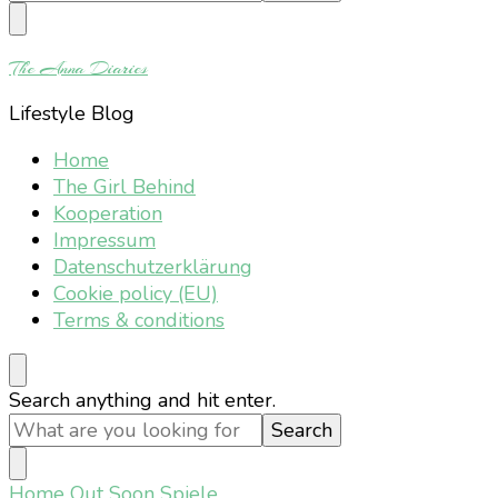
Something?
The Anna Diaries
Lifestyle Blog
Home
The Girl Behind
Kooperation
Impressum
Datenschutzerklärung
Cookie policy (EU)
Terms & conditions
Looking
Search anything and hit enter.
for
Something?
Home
Out Soon Spiele