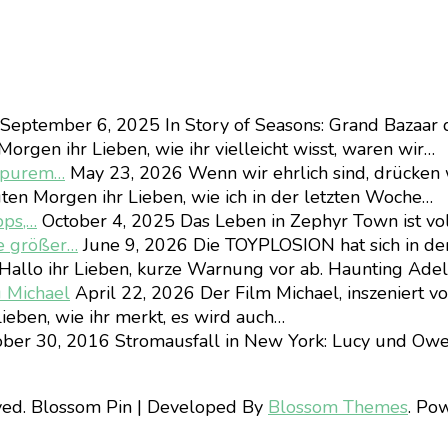
September 6, 2025
In Story of Seasons: Grand Bazaar 
orgen ihr Lieben, wie ihr vielleicht wisst, waren wir…
d purem…
May 23, 2026
Wenn wir ehrlich sind, drücken 
ten Morgen ihr Lieben, wie ich in der letzten Woche…
pps,…
October 4, 2025
Das Leben in Zephyr Town ist vo
e größer…
June 9, 2026
Die TOYPLOSION hat sich in d
Hallo ihr Lieben, kurze Warnung vor ab. Haunting Ad
u Michael
April 22, 2026
Der Film Michael, inszeniert v
ieben, wie ihr merkt, es wird auch…
ber 30, 2016
Stromausfall in New York: Lucy und Owe
ved.
Blossom Pin | Developed By
Blossom Themes
. Po