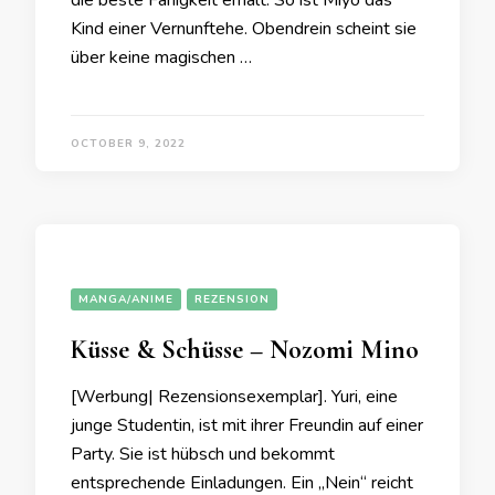
die beste Fähigkeit erhält. So ist Miyo das
Kind einer Vernunftehe. Obendrein scheint sie
über keine magischen …
OCTOBER 9, 2022
MANGA/ANIME
REZENSION
Küsse & Schüsse – Nozomi Mino
[Werbung| Rezensionsexemplar]. Yuri, eine
junge Studentin, ist mit ihrer Freundin auf einer
Party. Sie ist hübsch und bekommt
entsprechende Einladungen. Ein „Nein“ reicht