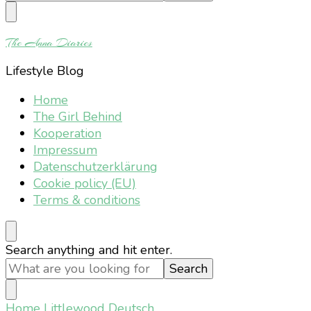
Something?
The Anna Diaries
Lifestyle Blog
Home
The Girl Behind
Kooperation
Impressum
Datenschutzerklärung
Cookie policy (EU)
Terms & conditions
Looking
Search anything and hit enter.
for
Something?
Home
Littlewood Deutsch