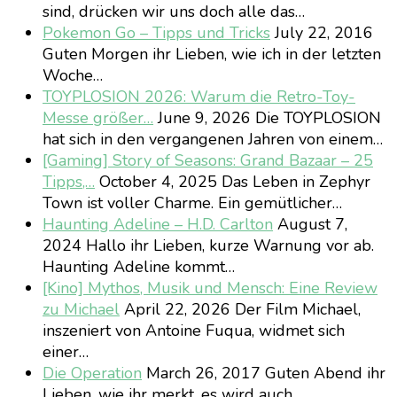
sind, drücken wir uns doch alle das…
Pokemon Go – Tipps und Tricks
July 22, 2016
Guten Morgen ihr Lieben, wie ich in der letzten
Woche…
TOYPLOSION 2026: Warum die Retro-Toy-
Messe größer…
June 9, 2026
Die TOYPLOSION
hat sich in den vergangenen Jahren von einem…
[Gaming] Story of Seasons: Grand Bazaar – 25
Tipps,…
October 4, 2025
Das Leben in Zephyr
Town ist voller Charme. Ein gemütlicher…
Haunting Adeline – H.D. Carlton
August 7,
2024
Hallo ihr Lieben, kurze Warnung vor ab.
Haunting Adeline kommt…
[Kino] Mythos, Musik und Mensch: Eine Review
zu Michael
April 22, 2026
Der Film Michael,
inszeniert von Antoine Fuqua, widmet sich
einer…
Die Operation
March 26, 2017
Guten Abend ihr
Lieben, wie ihr merkt, es wird auch…