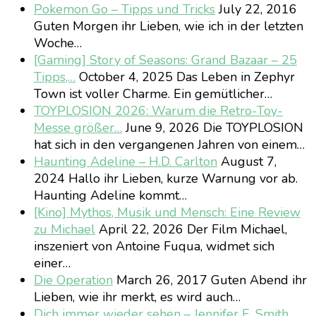
Pokemon Go – Tipps und Tricks
July 22, 2016
Guten Morgen ihr Lieben, wie ich in der letzten
Woche…
[Gaming] Story of Seasons: Grand Bazaar – 25
Tipps,…
October 4, 2025
Das Leben in Zephyr
Town ist voller Charme. Ein gemütlicher…
TOYPLOSION 2026: Warum die Retro-Toy-
Messe größer…
June 9, 2026
Die TOYPLOSION
hat sich in den vergangenen Jahren von einem…
Haunting Adeline – H.D. Carlton
August 7,
2024
Hallo ihr Lieben, kurze Warnung vor ab.
Haunting Adeline kommt…
[Kino] Mythos, Musik und Mensch: Eine Review
zu Michael
April 22, 2026
Der Film Michael,
inszeniert von Antoine Fuqua, widmet sich
einer…
Die Operation
March 26, 2017
Guten Abend ihr
Lieben, wie ihr merkt, es wird auch…
Dich immer wieder sehen – Jennifer E. Smith