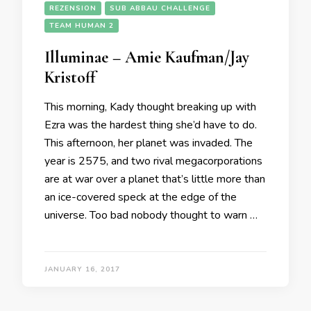
REZENSION
SUB ABBAU CHALLENGE
TEAM HUMAN 2
Illuminae – Amie Kaufman/Jay
Kristoff
This morning, Kady thought breaking up with
Ezra was the hardest thing she’d have to do.
This afternoon, her planet was invaded. The
year is 2575, and two rival megacorporations
are at war over a planet that’s little more than
an ice-covered speck at the edge of the
universe. Too bad nobody thought to warn …
JANUARY 16, 2017