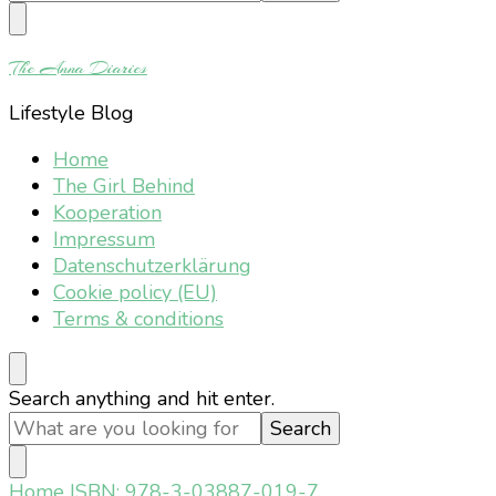
Something?
The Anna Diaries
Lifestyle Blog
Home
The Girl Behind
Kooperation
Impressum
Datenschutzerklärung
Cookie policy (EU)
Terms & conditions
Looking
Search anything and hit enter.
for
Something?
Home
ISBN: 978-3-03887-019-7