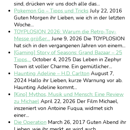
sind, drücken wir uns doch alle das…
Pokemon Go – Tipps und Tricks
July 22, 2016
Guten Morgen ihr Lieben, wie ich in der letzten
Woche…
TOYPLOSION 2026: Warum die Retro-Toy-
Messe größer…
June 9, 2026
Die TOYPLOSION
hat sich in den vergangenen Jahren von einem…
[Gaming] Story of Seasons: Grand Bazaar – 25
Tipps,…
October 4, 2025
Das Leben in Zephyr
Town ist voller Charme. Ein gemütlicher…
Haunting Adeline – H.D. Carlton
August 7,
2024
Hallo ihr Lieben, kurze Warnung vor ab.
Haunting Adeline kommt…
[Kino] Mythos, Musik und Mensch: Eine Review
zu Michael
April 22, 2026
Der Film Michael,
inszeniert von Antoine Fuqua, widmet sich
einer…
Die Operation
March 26, 2017
Guten Abend ihr
Lieben, wie ihr merkt, es wird auch…