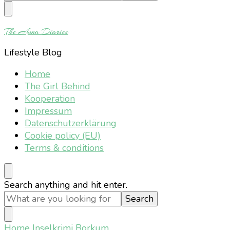
Something?
The Anna Diaries
Lifestyle Blog
Home
The Girl Behind
Kooperation
Impressum
Datenschutzerklärung
Cookie policy (EU)
Terms & conditions
Looking
Search anything and hit enter.
for
Something?
Home
Inselkrimi Borkum