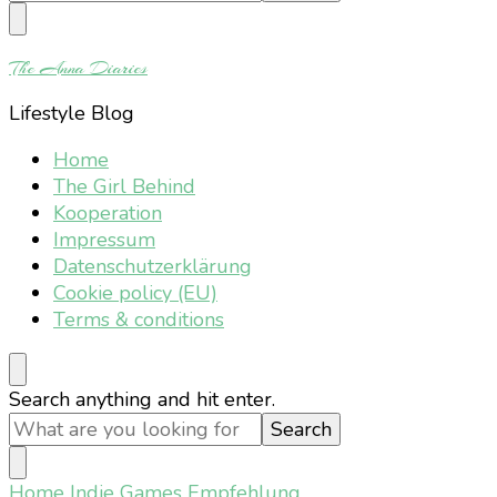
Something?
The Anna Diaries
Lifestyle Blog
Home
The Girl Behind
Kooperation
Impressum
Datenschutzerklärung
Cookie policy (EU)
Terms & conditions
Looking
Search anything and hit enter.
for
Something?
Home
Indie Games Empfehlung