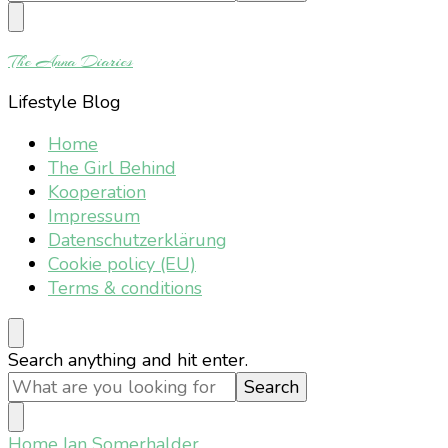
Something?
The Anna Diaries
Lifestyle Blog
Home
The Girl Behind
Kooperation
Impressum
Datenschutzerklärung
Cookie policy (EU)
Terms & conditions
Looking
Search anything and hit enter.
for
Something?
Home
Ian Somerhalder